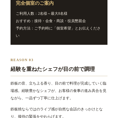
完全個室のご案内
ご利用人数：2名様～最大8名様
おすすめ：接待・会食・商談・役員懇親会
予約方法：ご予約時に「個室希望」とお伝えくださ
い
REASON 03
経験を重ねたシェフが目の前で調理
鉄板の音、立ち上る香り、目の前で料理が完成していく臨
場感。経験豊かなシェフが、お客様の食事の進み具合を見
ながら、一品ずつ丁寧に仕上げます。
鉄板焼ならではのライブ感が自然な会話のきっかけとな
り、接待の緊張をやわらげます。