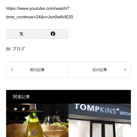
https://www.youtube.com/watch?
time_continue=24&v=Jvn0wKrlE20
ブログ
関連記事