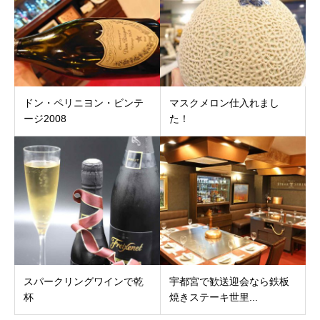
ドン・ペリニヨン・ビンテ
マスクメロン仕入れまし
ージ2008
た！
スパークリングワインで乾
宇都宮で歓送迎会なら鉄板
杯
焼きステーキ世里...