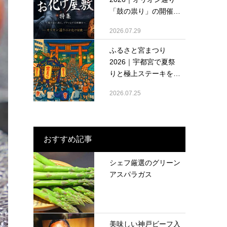
「鼓の祟り」の開催
情...
2026.07.29
ふるさと宮まつり
2026｜宇都宮で夏祭
りと極上ステーキを堪
能...
2026.07.25
おすすめ記事
シェフ厳選のグリーン
アスパラガス
美味しい神戸ビーフ入