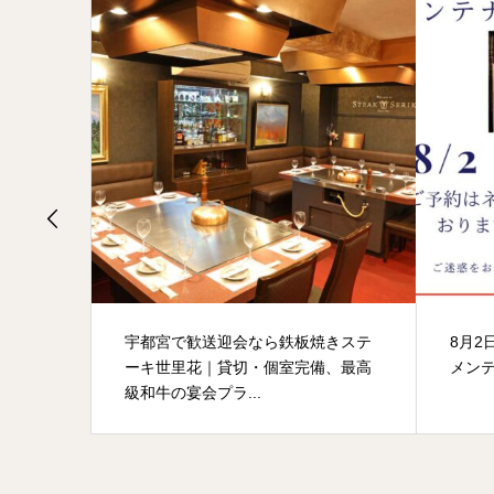
トカー
宇都宮で歓送迎会なら鉄板焼きステ
8月2
須化に
ーキ世里花｜貸切・個室完備、最高
メン
級和牛の宴会プラ...