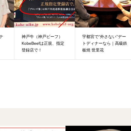
テ
神戸牛（神戸ビーフ）
宇都宮で“外さない”デー
KobeBeefは正規、指定
トディナーなら｜高級鉄
登録店で！
板焼 世里花