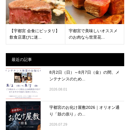
【宇都宮 会食にピッタリ】
宇都宮で美味しいオススメ
飲食店選びに迷...
のお肉なら世里花...
最近の記事
8月2日（日）～8月7日（金）の間、メ
ンテナンスのため...
2026.08.01
宇都宮のお化け屋敷2026｜オリオン通
り「鼓の祟り」の...
2026.07.29