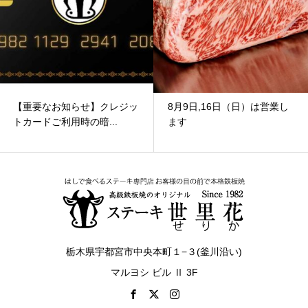
8月9日,16日（日）は営業し
宇都宮で歓送迎会なら鉄板焼
ます
きステーキ世里花｜貸...
栃木県宇都宮市中央本町１−３(釜川沿い)
マルヨシ ビル Ⅱ 3F