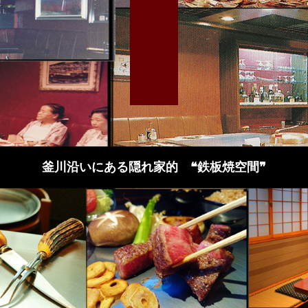
釜川沿いにある隠れ家的 ❝鉄板焼空間❞