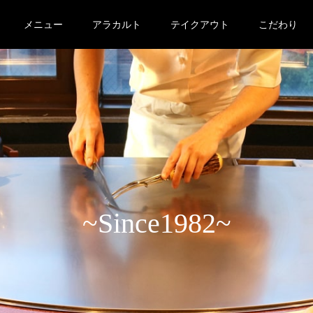
メニュー
アラカルト
テイクアウト
こだわり
~Since1982~