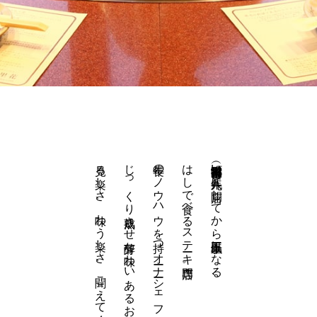
見る楽しさ、味わう楽しさ、聞こえてくる楽しさ、鉄板焼の醍醐味を充分にご堪能頂けます。
じっくり熟成させ芳醇な味わいあるお肉に仕上げてお客様の目の前で調理いたします。
長年のノウハウを持つオーナーシェフが独自のルートで高級和牛や神戸ビーフを仕入れ、
はしで食べるステーキ専門店。
宇都宮市中央本町（釜川沿い）一九八二年に開店してから三十五年以上になる、