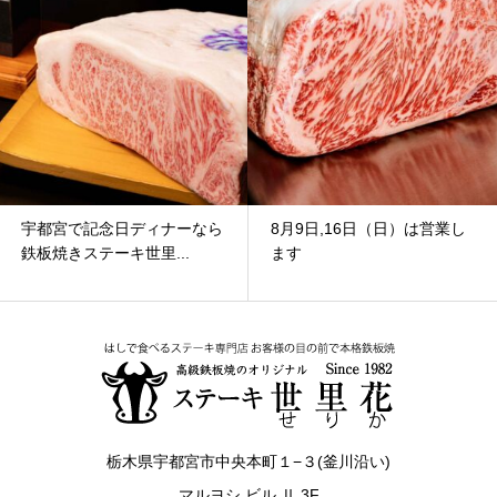
宇都宮で記念日ディナーなら
8月9日,16日（日）は営業し
鉄板焼きステーキ世里...
ます
栃木県宇都宮市中央本町１−３(釜川沿い)
マルヨシ ビル Ⅱ 3F