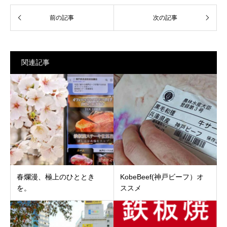
関連記事
春爛漫、極上のひととき
KobeBeef(神戸ビーフ）オ
を。
ススメ