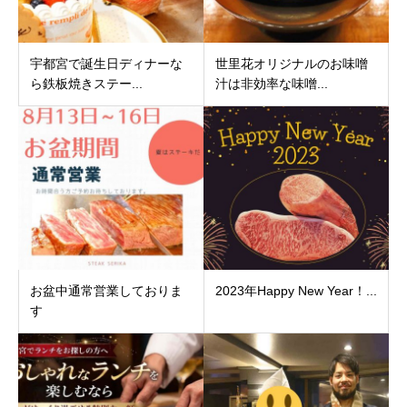
宇都宮で誕生日ディナーな
世里花オリジナルのお味噌
ら鉄板焼きステー...
汁は非効率な味噌...
お盆中通常営業しておりま
2023年Happy New Year！...
す