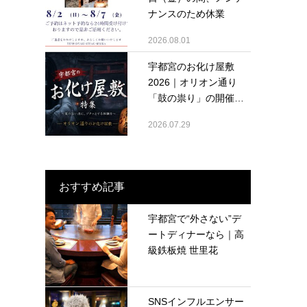
ナンスのため休業
2026.08.01
宇都宮のお化け屋敷
2026｜オリオン通り
「鼓の祟り」の開催
情...
2026.07.29
おすすめ記事
宇都宮で“外さない”デ
ートディナーなら｜高
級鉄板焼 世里花
SNSインフルエンサー