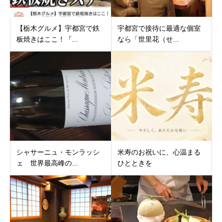
【栃木グルメ】宇都宮で鉄
宇都宮で接待に最適な個室
板焼きはここ！『...
なら「世里花（せ...
シャサーニュ・モンラッシ
米寿のお祝いに、心温まる
ェ 世界最高峰の...
ひとときを