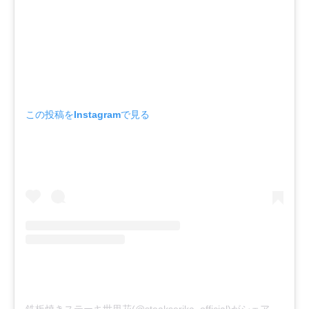
この投稿をInstagramで見る
鉄板焼きステーキ世里花(@steakserika_official)がシェアした投稿