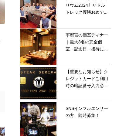
リウム2024〖リドル
トレック優勝おめで...
宇都宮の個室ディナー
高
｜最大8名の完全個
室・記念日・接待に｜
鉄...
【重要なお知らせ】ク
レジットカードご利用
時の暗証番号入力必
須...
SNSインフルエンサー
の方、随時募集！