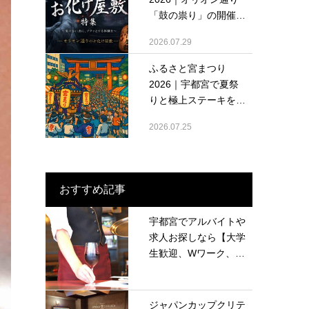
「鼓の祟り」の開催
情...
2026.07.29
ふるさと宮まつり
2026｜宇都宮で夏祭
りと極上ステーキを堪
能...
2026.07.25
おすすめ記事
宇都宮でアルバイトや
求人お探しなら【大学
生歓迎、Wワーク、
留...
ジャパンカップクリテ