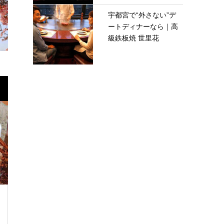
宇都宮で“外さない”デ
ートディナーなら｜高
級鉄板焼 世里花