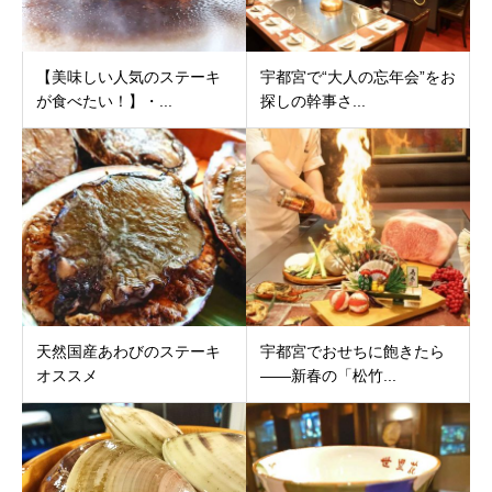
【美味しい人気のステーキ
宇都宮で“大人の忘年会”をお
が食べたい！】・...
探しの幹事さ...
天然国産あわびのステーキ
宇都宮でおせちに飽きたら
オススメ
――新春の「松竹...