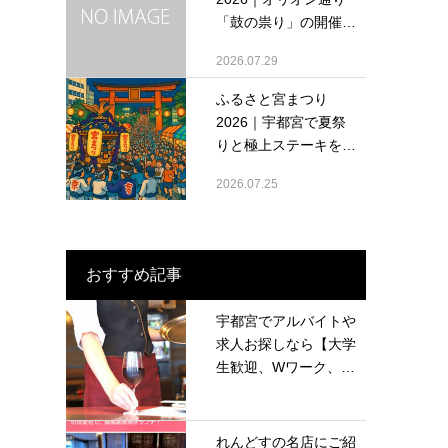
「鼓の祟り」の開催
情...
2026.07.29
ふるさと宮まつり
2026｜宇都宮で夏祭
りと極上ステーキを堪
能...
2026.07.25
おすすめ記事
宇都宮でアルバイトや
求人お探しなら【大学
生歓迎、Wワーク、
留...
れんどすの名店にご紹