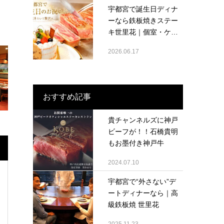
宇都宮で誕生日ディナ
ーなら鉄板焼きステー
キ世里花｜個室・ケ
ー...
2026.06.17
おすすめ記事
貴チャンネルズに神戸
ビーフが！！石橋貴明
もお墨付き神戸牛
2024.07.10
宇都宮で“外さない”デ
ートディナーなら｜高
級鉄板焼 世里花