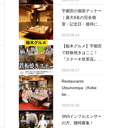
2025.11.23
宇都宮の個室ディナー
｜最大8名の完全個
室・記念日・接待に｜
鉄...
2025.06.14
【栃木グルメ】宇都宮
で鉄板焼きはここ！
『ステーキ世里花』が
最...
2024.08.27
Restaurants
Utsunomiya（Kobe
be...
2024.05.30
SNSインフルエンサー
の方、随時募集！