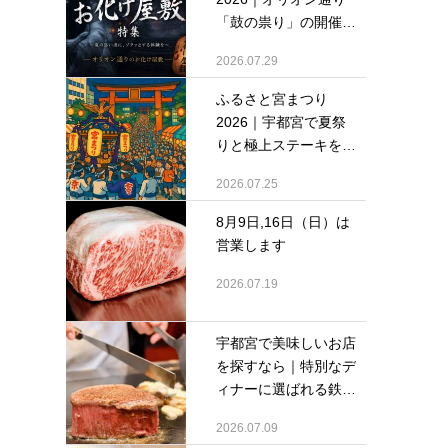
「鼓の祟り」の開催
情...
2026.07.29
ふるさと宮まつり
2026｜宇都宮で夏祭
りと極上ステーキを堪
能...
2026.07.25
8月9日,16日（日）は
営業します
2026.07.19
宇都宮で美味しいお店
を探すなら｜特別なデ
ィナーに選ばれる鉄
板...
2026.07.09